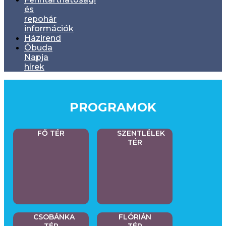
és
repohár
információk
Házirend
Óbuda
Napja
hírek
PROGRAMOK
FŐ TÉR
SZENTLÉLEK
TÉR
CSOBÁNKA
FLÓRIÁN