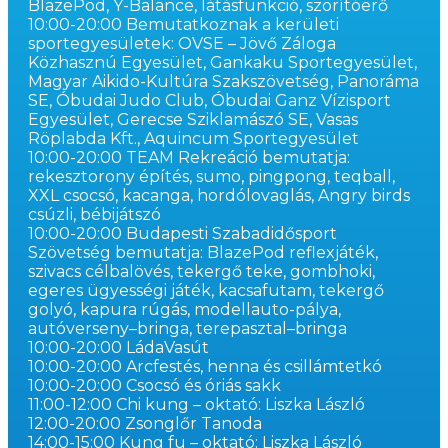
BlazePod, Y-Balance, látásfunkció, szorítóerő
10:00-20:00 Bemutatkoznak a kerületi
sportegyesületek: OVSE – Jövő Záloga
Közhasznú Egyesület, Gankaku Sportegyesület,
Magyar Aikido-Kultúra Szakszövetség, Panoráma
SE, Óbudai Judo Club, Óbudai Ganz Vízisport
Egyesület, Gerecse Sziklamászó SE, Vasas
Röplabda Kft., Aquincum Sportegyesület
10:00-20:00 TEAM Rekreáció bemutatja:
rekesztorony építés, sumo, pingpong, teqball,
XXL csocsó, kacanga, hordólovaglás, Angry birds
csúzli, bébijátszó
10:00-20:00 Budapesti Szabadidősport
Szövetség bemutatja: BlazePod reflexjáték,
szivacs célbalövés, tekergő teke, gombhoki,
egeres ügyességi játék, kacsafutam, tekergő
golyó, kapura rúgás, modellauto-pálya,
autóverseny–bringa, terepasztal–bringa
10:00-20:00 LádaVasút
10:00-20:00 Arcfestés, henna és csillámtetkó
10:00-20:00 Csocsó és óriás sakk
11:00-12:00 Chi kung – oktató: Liszka László
12:00-20:00 Zsonglőr Tanoda
14:00-15:00 Kung fu – oktató: Liszka László