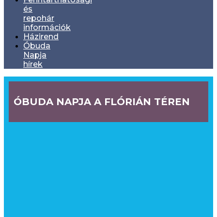
és
repohár
információk
Házirend
Óbuda
Napja
hírek
ÓBUDA NAPJA A FLÓRIÁN TÉREN