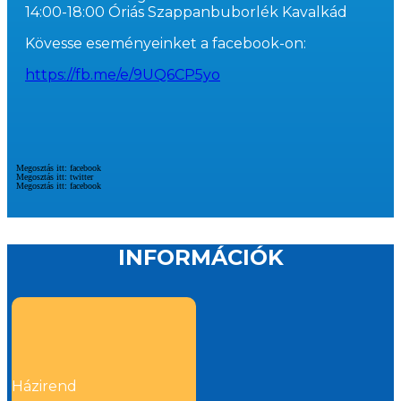
14:00-18:00 Óriás Szappanbuborlék Kavalkád
Kövesse eseményeinket a facebook-on:
https://fb.me/e/9UQ6CP5yo
Megosztás itt: facebook
Megosztás itt: twitter
Megosztás itt: facebook
INFORMÁCIÓK
Házirend